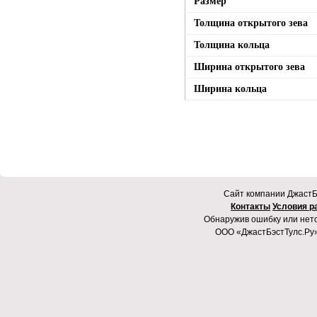
Размер
Толщина открытого зева
Толщина кольца
Ширина открытого зева
Ширина кольца
Cайт компании ДжастБэ
Контакты
Условия р
Обнаружив ошибку или неточ
ООО «ДжастБэстТулс.Ру»