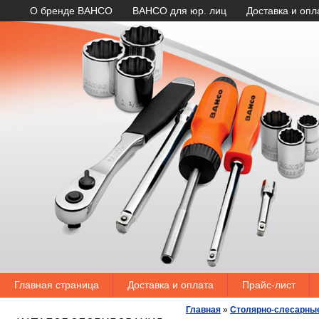
О бренде BAHCO
BAHCO для юр. лиц
Доставка и опл
Главная страница
Доставка и оплата
Прайс-лист
Главная
»
Столярно-слесарны