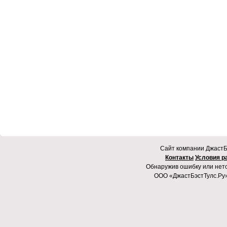
Cайт компании ДжастБэ
Контакты
Условия р
Обнаружив ошибку или неточ
ООО «ДжастБэстТулс.Ру»