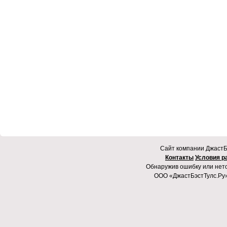
Cайт компании ДжастБэ
Контакты
Условия р
Обнаружив ошибку или неточ
ООО «ДжастБэстТулс.Ру»