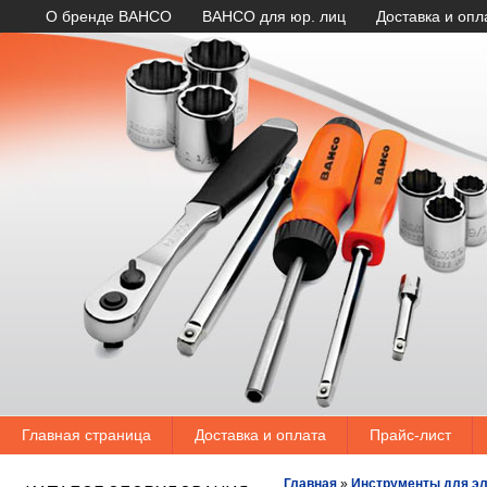
О бренде BAHCO
BAHCO для юр. лиц
Доставка и опл
Главная страница
Доставка и оплата
Прайс-лист
Главная
»
Инструменты для эл