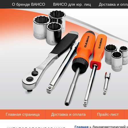
О бренде BAHCO
BAHCO для юр. лиц
Доставка и опл
Главная страница
Доставка и оплата
Прайс-лист
Главная
»
Динамометрический 