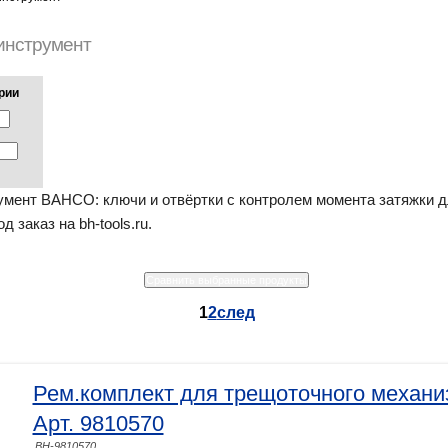
инструмент
ории
мент BAHCO: ключи и отвёртки с контролем момента затяжки 
 заказ на bh-tools.ru.
1
2
след
Рем.комплект для трещоточного механ
Арт. 9810570
BH-9810570