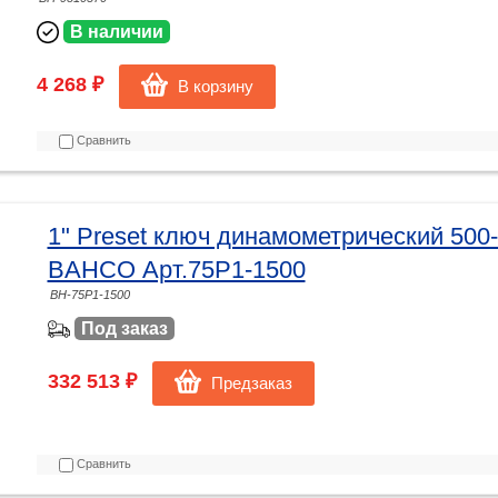
В наличии
4 268 ₽
В корзину
Сравнить
1" Preset ключ динамометрический 500
BAHCO Арт.75P1-1500
BH-75P1-1500
Под заказ
332 513 ₽
Предзаказ
Сравнить