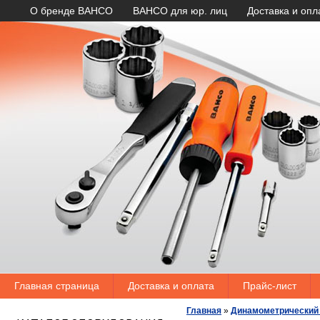
О бренде BAHCO
BAHCO для юр. лиц
Доставка и опл
Главная страница
Доставка и оплата
Прайс-лист
Главная
»
Динамометрический