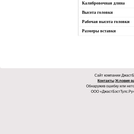
Калибровочная длина
Высота головки
Рабочая высота головки
Размеры вставки
Cайт компании ДжастБэ
Контакты
Условия р
Обнаружив ошибку или неточ
ООО «ДжастБэстТулс.Ру»