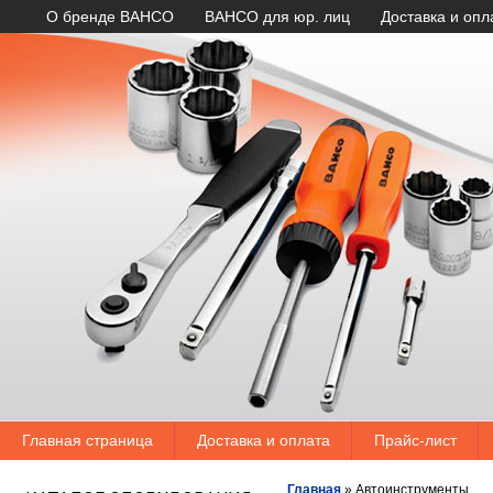
О бренде BAHCO
BAHCO для юр. лиц
Доставка и опл
Главная страница
Доставка и оплата
Прайс-лист
Главная
»
Автоинструменты