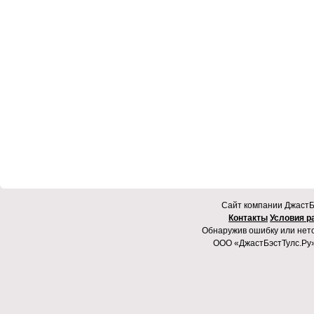
Cайт компании ДжастБэ
Контакты
Условия р
Обнаружив ошибку или неточ
ООО «ДжастБэстТулс.Ру»