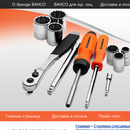
О бренде BAHCO
BAHCO для юр. лиц
Доставка и опл
Главная страница
Доставка и оплата
Прайс-лист
Главная
»
Столярно-слесарны