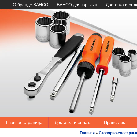
О бренде BAHCO
BAHCO для юр. лиц
Доставка и опл
Главная страница
Доставка и оплата
Прайс-лист
Главная
»
Столярно-слесарны