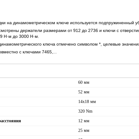
дки на динамометрическом ключе используется подпружиненный у
смотрены держатели размерами от 912 до 2736 и ключи с отверсти
9 Н·м до 3000 Н·м.
динамометрического ключа отмечено символом *, целевые значени
вместно с ключами 7465,...
60 мм
52 мм
14x18 мм
320 Nm
расстояния
12 мм
25 мм