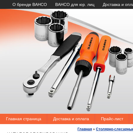
О бренде BAHCO
BAHCO для юр. лиц
Доставка и опл
Главная страница
Доставка и оплата
Прайс-лист
Главная
»
Столярно-слесарны