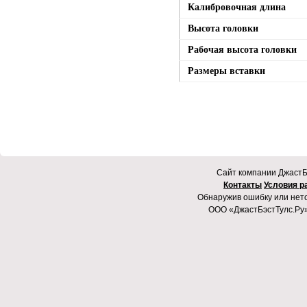
Калибровочная длина
Высота головки
Рабочая высота головки
Размеры вставки
Cайт компании ДжастБэ
Контакты
Условия р
Обнаружив ошибку или неточ
ООО «ДжастБэстТулс.Ру»