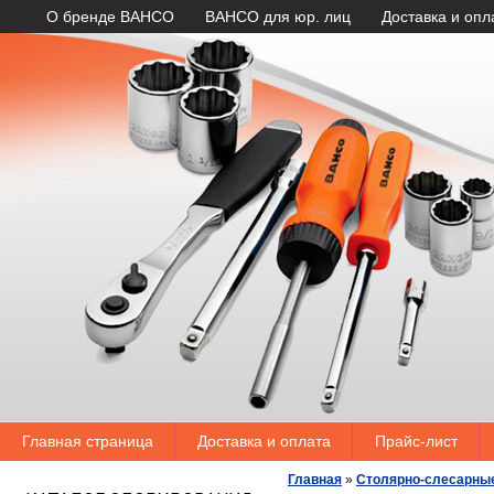
О бренде BAHCO
BAHCO для юр. лиц
Доставка и опл
Главная страница
Доставка и оплата
Прайс-лист
Главная
»
Столярно-слесарны