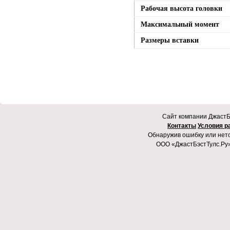
Рабочая высота головки
Максимальный момент
Размеры вставки
Cайт компании ДжастБэ
Контакты
Условия р
Обнаружив ошибку или неточ
ООО «ДжастБэстТулс.Ру»