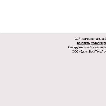
Cайт компании ДжастБэ
Контакты
Условия р
Обнаружив ошибку или неточ
ООО «ДжастБэстТулс.Ру»