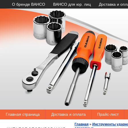
О бренде BAHCO
BAHCO для юр. лиц
Доставка и опл
Главная страница
Доставка и оплата
Прайс-лист
Главная
»
Инструменты ударно