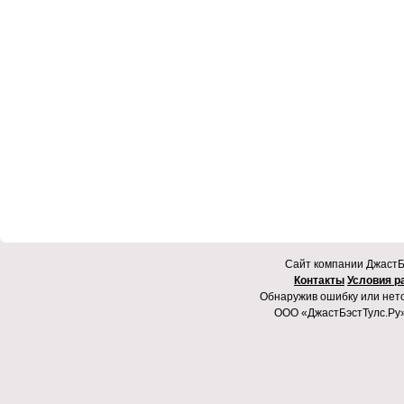
Cайт компании ДжастБэ
Контакты
Условия р
Обнаружив ошибку или неточ
ООО «ДжастБэстТулс.Ру»