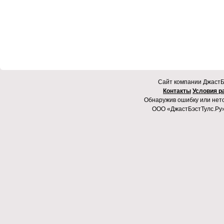
Cайт компании ДжастБэ
Контакты
Условия р
Обнаружив ошибку или неточ
ООО «ДжастБэстТулс.Ру»