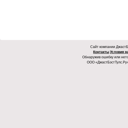
Cайт компании ДжастБэ
Контакты
Условия р
Обнаружив ошибку или неточ
ООО «ДжастБэстТулс.Ру»