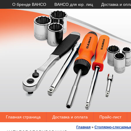
О бренде BAHCO
BAHCO для юр. лиц
Доставка и опл
Главная страница
Доставка и оплата
Прайс-лист
Главная
»
Столярно-слесарны