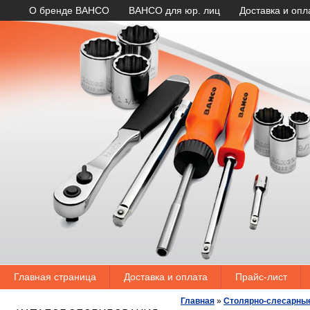
О бренде BAHCO
BAHCO для юр. лиц
Доставка и опл
Главная страница
Доставка и оплата
Прайс-лист
Главная
»
Столярно-слесарны