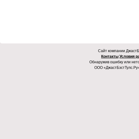
Cайт компании ДжастБэ
Контакты
Условия р
Обнаружив ошибку или неточ
ООО «ДжастБэстТулс.Ру»