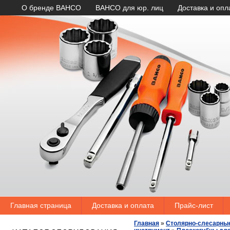
О бренде BAHCO
BAHCO для юр. лиц
Доставка и опл
Главная страница
Доставка и оплата
Прайс-лист
Главная
»
Столярно-слесарны