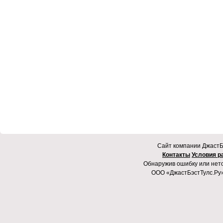
Cайт компании ДжастБэ
Контакты
Условия р
Обнаружив ошибку или неточ
ООО «ДжастБэстТулс.Ру»