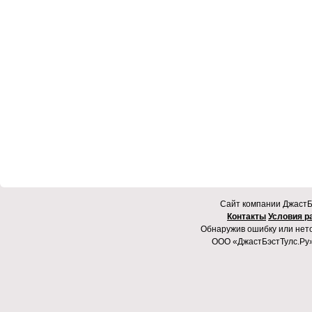
Cайт компании ДжастБэ
Контакты
Условия р
Обнаружив ошибку или неточ
ООО «ДжастБэстТулс.Ру»