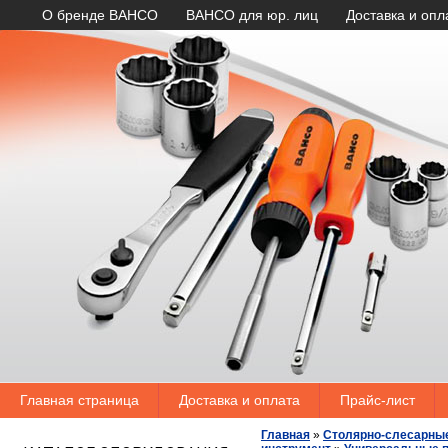
О бренде BAHCO
BAHCO для юр. лиц
Доставка и опл
Главная страница
Доставка и оплата
Прайс-лист
Главная
»
Столярно-слесарны