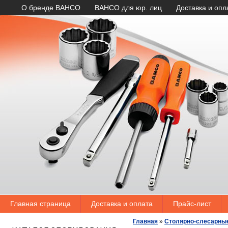
О бренде BAHCO
BAHCO для юр. лиц
Доставка и опл
Главная страница
Доставка и оплата
Прайс-лист
Главная
»
Столярно-слесарны