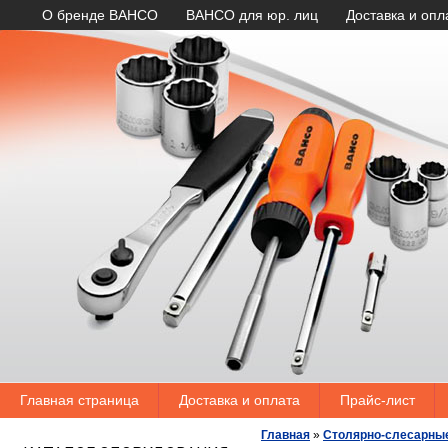
О бренде BAHCO
BAHCO для юр. лиц
Доставка и опл
Главная страница
Доставка и оплата
Прайс-лист
Главная
»
Столярно-слесарны