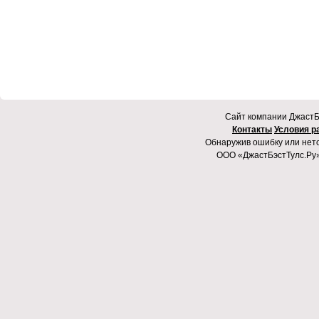
Cайт компании ДжастБэ
Контакты
Условия р
Обнаружив ошибку или неточ
ООО «ДжастБэстТулс.Ру»