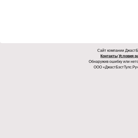
Cайт компании ДжастБэ
Контакты
Условия р
Обнаружив ошибку или неточ
ООО «ДжастБэстТулс.Ру»