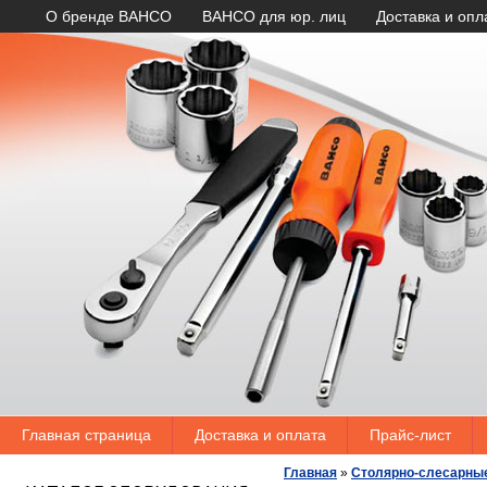
О бренде BAHCO
BAHCO для юр. лиц
Доставка и опл
Главная страница
Доставка и оплата
Прайс-лист
Главная
»
Столярно-слесарны