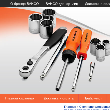
О бренде BAHCO
BAHCO для юр. лиц
Доставка и опл
Главная страница
Доставка и оплата
Прайс-лист
Главная
»
Столярно-слесарны