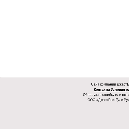
Cайт компании ДжастБэ
Контакты
Условия р
Обнаружив ошибку или неточ
ООО «ДжастБэстТулс.Ру»