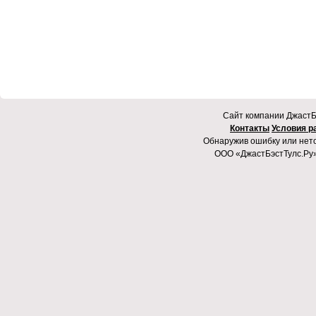
Cайт компании ДжастБэ
Контакты
Условия р
Обнаружив ошибку или неточ
ООО «ДжастБэстТулс.Ру»