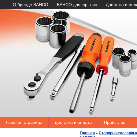
О бренде BAHCO
BAHCO для юр. лиц
Доставка и опл
Главная страница
Доставка и оплата
Прайс-лист
Главная
»
Столярно-слесарны