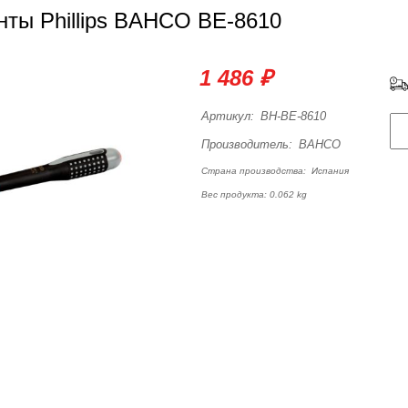
нты Phillips BAHCO BE-8610
1 486 ₽
Артикул:
BH-BE-8610
Производитель:
BAHCO
Страна производства:
Испания
Вес продукта: 0.062 kg