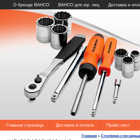
О бренде BAHCO
BAHCO для юр. лиц
Доставка и опл
Главная страница
Доставка и оплата
Прайс-лист
Главная
»
Столярно-слесарны