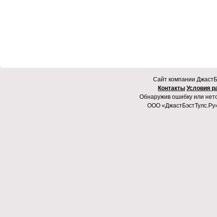
Cайт компании ДжастБэ
Контакты
Условия р
Обнаружив ошибку или неточ
ООО «ДжастБэстТулс.Ру»