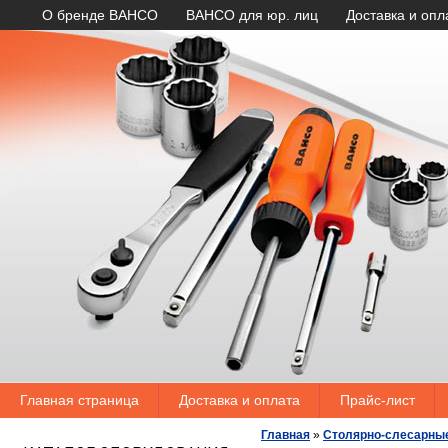
О бренде BAHCO
BAHCO для юр. лиц
Доставка и опл
Главная страница
Доставка и оплата
Прайс-лист
Главная
»
Столярно-слесарны