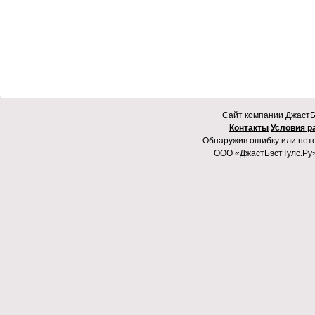
Cайт компании ДжастБэ
Контакты
Условия р
Обнаружив ошибку или неточ
ООО «ДжастБэстТулс.Ру»