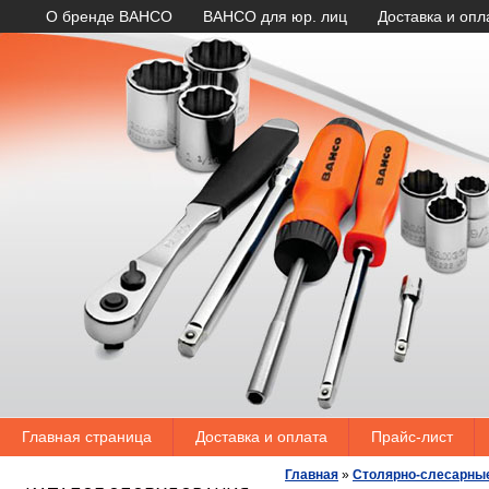
О бренде BAHCO
BAHCO для юр. лиц
Доставка и опл
Главная страница
Доставка и оплата
Прайс-лист
Главная
»
Столярно-слесарны