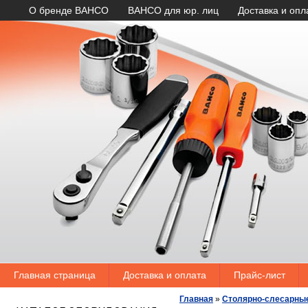
О бренде BAHCO
BAHCO для юр. лиц
Доставка и опл
Главная страница
Доставка и оплата
Прайс-лист
Главная
»
Столярно-слесарны