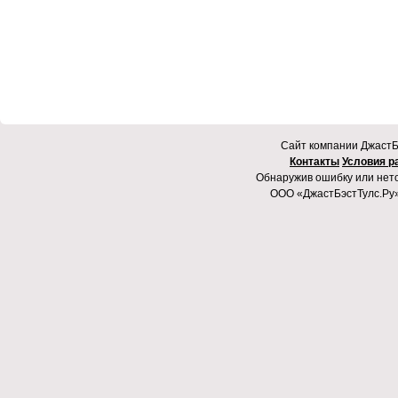
Cайт компании ДжастБэ
Контакты
Условия р
Обнаружив ошибку или неточ
ООО «ДжастБэстТулс.Ру»