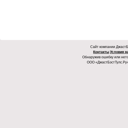
Cайт компании ДжастБэ
Контакты
Условия р
Обнаружив ошибку или неточ
ООО «ДжастБэстТулс.Ру»