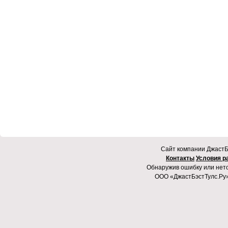
Cайт компании ДжастБэ
Контакты
Условия р
Обнаружив ошибку или неточ
ООО «ДжастБэстТулс.Ру»