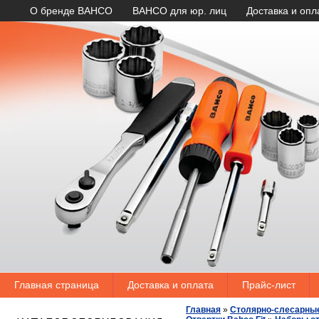
О бренде BAHCO
BAHCO для юр. лиц
Доставка и опл
Главная страница
Доставка и оплата
Прайс-лист
Главная
»
Столярно-слесарны