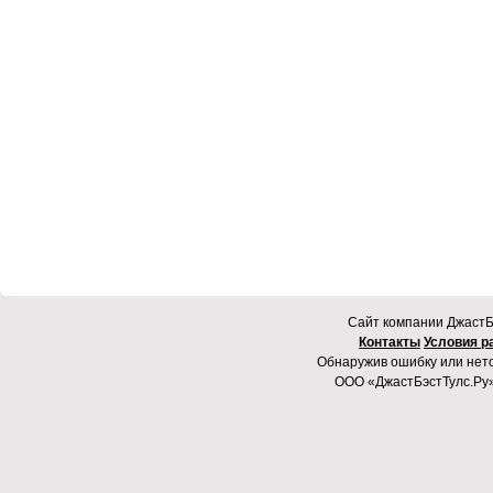
Cайт компании ДжастБэ
Контакты
Условия р
Обнаружив ошибку или неточ
ООО «ДжастБэстТулс.Ру»