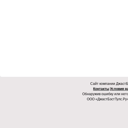
Cайт компании ДжастБэ
Контакты
Условия р
Обнаружив ошибку или неточ
ООО «ДжастБэстТулс.Ру»