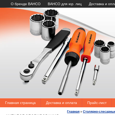
О бренде BAHCO
BAHCO для юр. лиц
Доставка и опл
Главная страница
Доставка и оплата
Прайс-лист
Главная
»
Столярно-слесарны