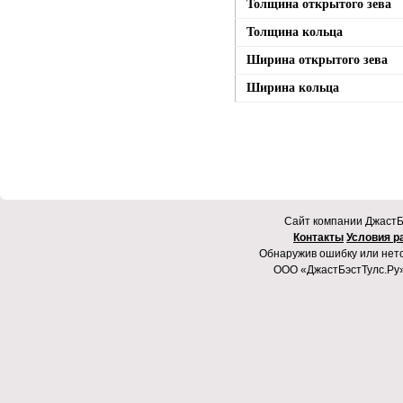
Толщина открытого зева
Толщина кольца
Ширина открытого зева
Ширина кольца
Cайт компании ДжастБэ
Контакты
Условия р
Обнаружив ошибку или неточ
ООО «ДжастБэстТулс.Ру»