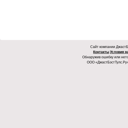
Cайт компании ДжастБэ
Контакты
Условия р
Обнаружив ошибку или неточ
ООО «ДжастБэстТулс.Ру»