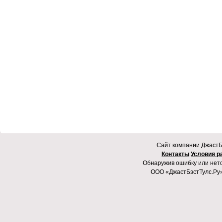
Cайт компании ДжастБэ
Контакты
Условия р
Обнаружив ошибку или неточ
ООО «ДжастБэстТулс.Ру»