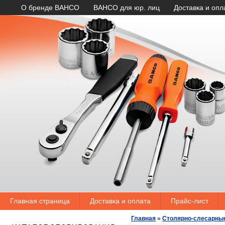
О бренде BAHCO
BAHCO для юр. лиц
Доставка и опл
Главная страница
Доставка и оплата
Прайс-лист
Главная
»
Столярно-слесарны