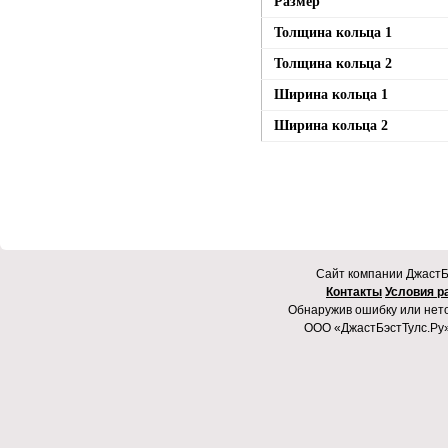
Размер
Толщина кольца 1
Толщина кольца 2
Ширина кольца 1
Ширина кольца 2
Cайт компании ДжастБэ
Контакты
Условия р
Обнаружив ошибку или неточ
ООО «ДжастБэстТулс.Ру»