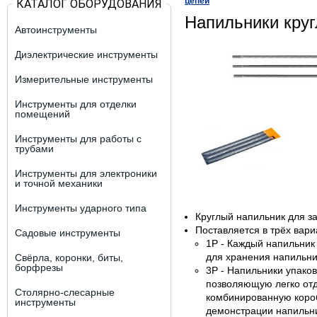
цепей
КАТАЛОГ ОБОРУДОВАНИЯ
Напильники кру
Автоинструменты
Диэлектрические инструменты
Измерительные инструменты
Инструменты для отделки
помещений
Инструменты для работы с
трубами
Инструменты для электроники
и точной механики
Инструменты ударного типа
Круглый напильник для з
Поставляется в трёх вари
Садовые инструменты
1P - Каждый напильник
для хранения напильн
Свёрла, коронки, биты,
борфрезы
3P - Напильники упако
позволяющую легко отде
Столярно-слесарные
комбинированную коробк
инструменты
демонстрации напильни