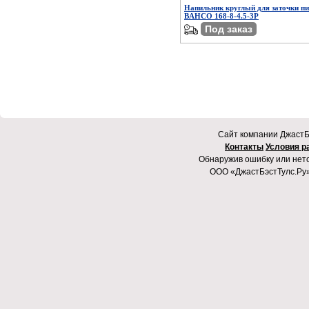
Напильник круглый для заточки п
BAHCO 168-8-4.5-3P
Под заказ
Cайт компании ДжастБэ
Контакты
Условия р
Обнаружив ошибку или неточ
ООО «ДжастБэстТулс.Ру»