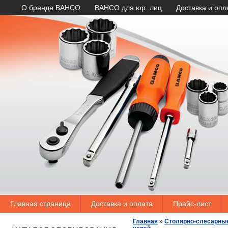
О бренде BAHCO
BAHCO для юр. лиц
Доставка и опл
Главная страница
Доставка и оплата
Прайс-лист
Главная
»
Столярно-слесарны