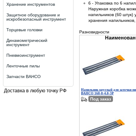
6 - Упаковка по 6 напи
Хранение инструментов
Наружная коробка може
напильников (60 штук) 
Защитное оборудование и
искробезопасный инструмент
хранения напильников,
Торцевые головки
Разновидности
Наименован
Динамометрический
инструмент
Пневмоинструмент
Ленточные пилы
Запчасти BAHCO
Напильник круглый для заточки п
Доставка в любую точку РФ
BAHCO 168-8-4.0-3P
Под заказ