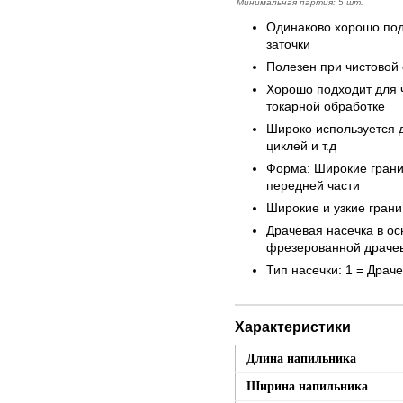
Минимальная партия: 5 шт.
Одинаково хорошо подх
заточки
Полезен при чистовой
Хорошо подходит для ч
токарной обработке
Широко используется д
циклей и т.д
Форма: Широкие грани
передней части
Широкие и узкие грани
Драчевая насечка в ос
фрезерованной драчев
Тип насечки: 1 = Драч
Характеристики
Длина напильника
Ширина напильника