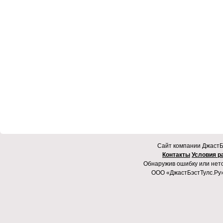
Cайт компании ДжастБэ
Контакты
Условия р
Обнаружив ошибку или неточ
ООО «ДжастБэстТулс.Ру»