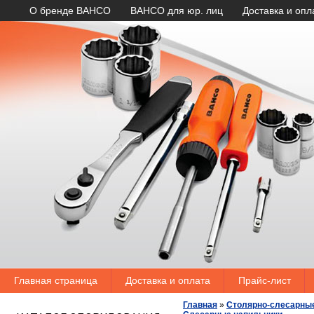
О бренде BAHCO
BAHCO для юр. лиц
Доставка и опл
Главная страница
Доставка и оплата
Прайс-лист
Главная
»
Столярно-слесарны