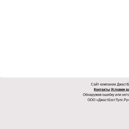
Cайт компании ДжастБэ
Контакты
Условия р
Обнаружив ошибку или неточ
ООО «ДжастБэстТулс.Ру»