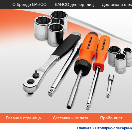
О бренде BAHCO
BAHCO для юр. лиц
Доставка и опл
Главная страница
Доставка и оплата
Прайс-лист
Главная
»
Столярно-слесарны