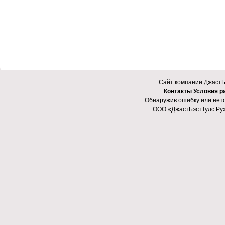
Cайт компании ДжастБэ
Контакты
Условия р
Обнаружив ошибку или неточ
ООО «ДжастБэстТулс.Ру»