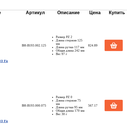
е
Артикул
Описание
Цена
Купить
Размер PZ 2
Длина стержня 125
мм
BH-B193.002.125
824.89
Длина ручки 117 мм
Общая длина 242 мм
Вес 97 г
O Fit
Размер PZ 0
Длина стержня 75
мм
BH-B193.000.075
567.17
Длина ручки 95 мм
Общая длина 170 мм
Вес 30 г
O Fit