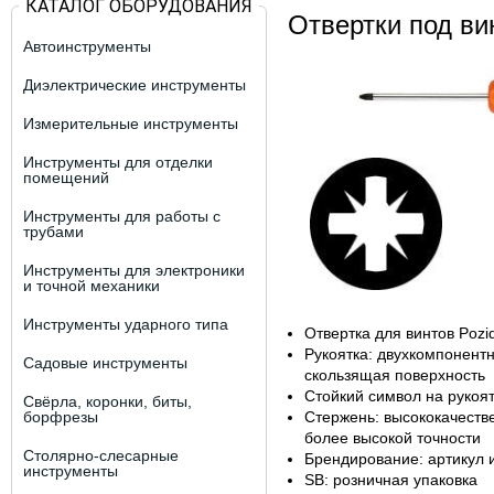
КАТАЛОГ ОБОРУДОВАНИЯ
Отвертки под ви
Автоинструменты
Диэлектрические инструменты
Измерительные инструменты
Инструменты для отделки
помещений
Инструменты для работы с
трубами
Инструменты для электроники
и точной механики
Инструменты ударного типа
Oтвертка для винтов Pozid
Рукоятка: двухкомпонент
Садовые инструменты
скользящая поверхность
Стойкий символ на рукоя
Свёрла, коронки, биты,
борфрезы
Стержень: высококачеств
более высокой точности
Столярно-слесарные
Брендирование: артикул 
инструменты
SB: розничная упаковка