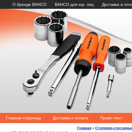
О бренде BAHCO
BAHCO для юр. лиц
Доставка и опл
Главная страница
Доставка и оплата
Прайс-лист
Главная
»
Столярно-слесарны