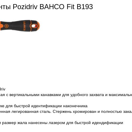
нты Pozidriv BAHCO Fit B193
riv
ная с вертикальными канавками для удобного захвата и максималь
тке для быстрой идентификации наконечника
енная легированная сталь. Стержень хромирован и полностью зак
и размер жала нанесены лазером для быстрой идендификации