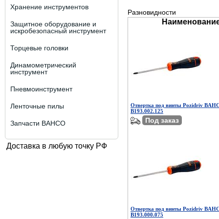
Хранение инструментов
Разновидности
Наименовани
Защитное оборудование и
искробезопасный инструмент
Торцевые головки
Динамометрический
инструмент
Пневмоинструмент
Ленточные пилы
Отвертка под винты Pozidriv BAHC
B193.002.125
Под заказ
Запчасти BAHCO
Доставка в любую точку РФ
Отвертка под винты Pozidriv BAHC
B193.000.075