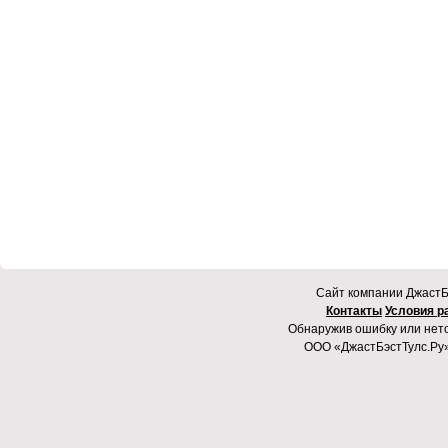
Cайт компании ДжастБэ
Контакты
Условия р
Обнаружив ошибку или неточ
ООО «ДжастБэстТулс.Ру»