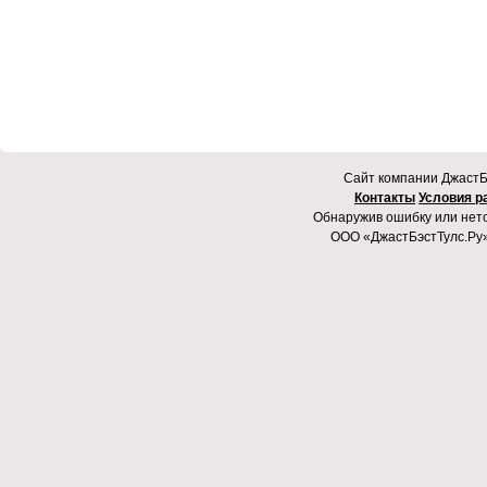
Cайт компании ДжастБэ
Контакты
Условия р
Обнаружив ошибку или неточ
ООО «ДжастБэстТулс.Ру»