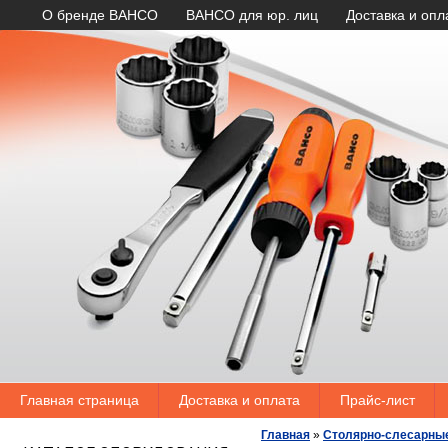
О бренде BAHCO
BAHCO для юр. лиц
Доставка и опл
Главная страница
Доставка и оплата
Прайс-лист
Главная
»
Столярно-слесарны