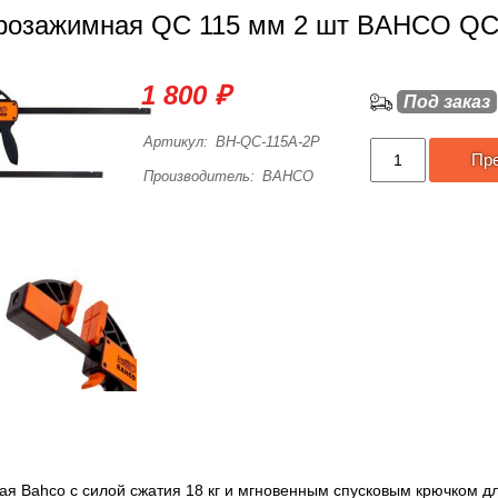
розажимная QC 115 мм 2 шт BAHCO QC
1 800 ₽
Под заказ
Артикул:
BH-QC-115A-2P
Пр
Производитель:
BAHCO
я Bahco с силой сжатия 18 кг и мгновенным спусковым крючком д