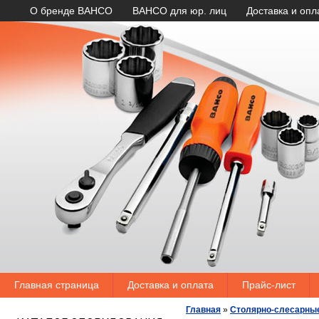
О бренде BAHCO
BAHCO для юр. лиц
Доставка и опл
Главная страница
Доставка и оплата
Прайс-лист
Главная
»
Столярно-слесарны