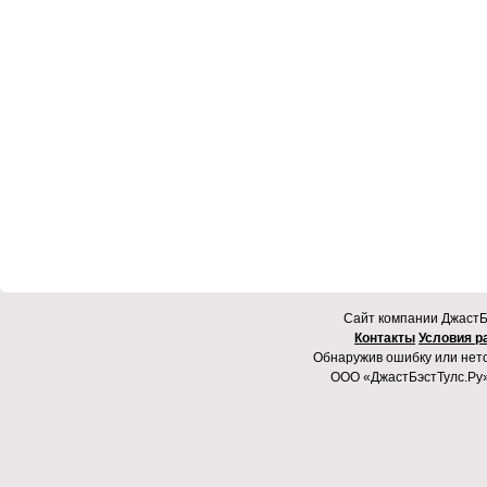
Cайт компании ДжастБэ
Контакты
Условия р
Обнаружив ошибку или неточ
ООО «ДжастБэстТулс.Ру»