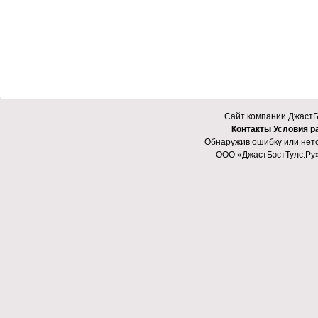
Cайт компании ДжастБэ
Контакты
Условия р
Обнаружив ошибку или неточ
ООО «ДжастБэстТулс.Ру»