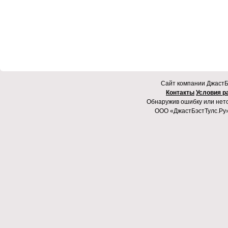
Cайт компании ДжастБэ
Контакты
Условия р
Обнаружив ошибку или неточ
ООО «ДжастБэстТулс.Ру»