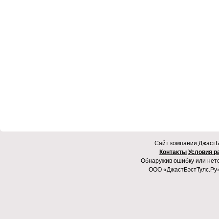
Cайт компании ДжастБэ
Контакты
Условия р
Обнаружив ошибку или неточ
ООО «ДжастБэстТулс.Ру»