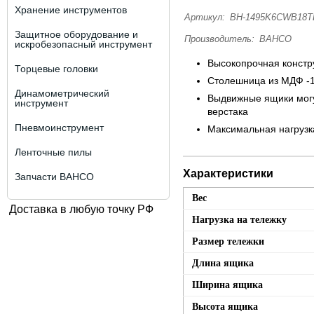
Хранение инструментов
Артикул:
BH-1495K6CWB18T
Защитное оборудование и
Производитель:
BAHCO
искробезопасный инструмент
Высокопрочная констр
Торцевые головки
Столешница из МДФ -
Динамометрический
Выдвижные ящики могу
инструмент
верстака
Пневмоинструмент
Максимальная нагрузка
Ленточные пилы
Характеристики
Запчасти BAHCO
Вес
Доставка в любую точку РФ
Нагрузка на тележку
Размер тележки
Длина ящика
Ширина ящика
Высота ящика